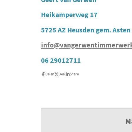
Heikamperweg 17
5725 AZ Heusden gem. Asten
info@vangerwentimmerwerk
06 29012711
Delen
Deel
Share
M