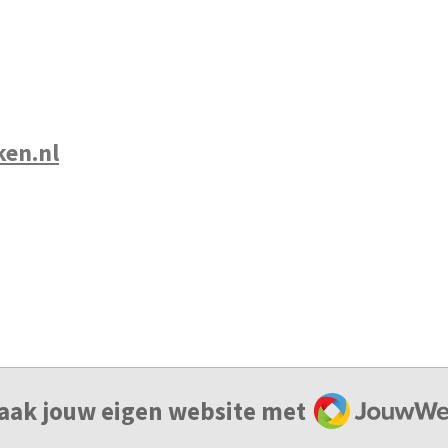
en.nl
JouwWeb
aak jouw eigen website met